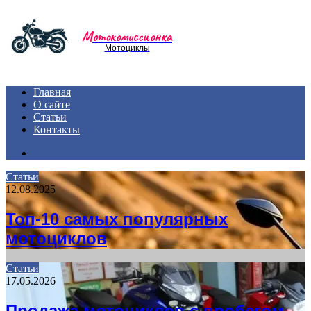
Menu
Мотокомиссионка
Мотоциклы
Главная
О сайте
Статьи
Контакты
Search
for
Статьи
12.08.2025
Топ-10 самых популярных
мотоциклов
Статьи
17.05.2026
Продажа мотоциклов с пробегом