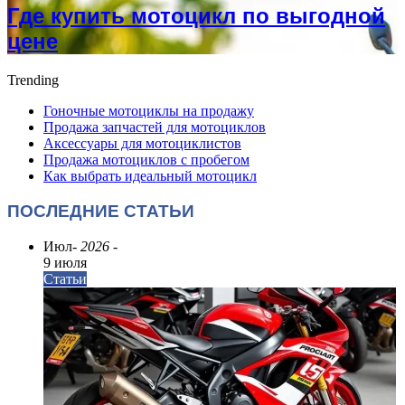
Где купить мотоцикл по выгодной
цене
Trending
Гоночные мотоциклы на продажу
Продажа запчастей для мотоциклов
Аксессуары для мотоциклистов
Продажа мотоциклов с пробегом
Как выбрать идеальный мотоцикл
ПОСЛЕДНИЕ СТАТЬИ
Июл
- 2026 -
9 июля
Статьи