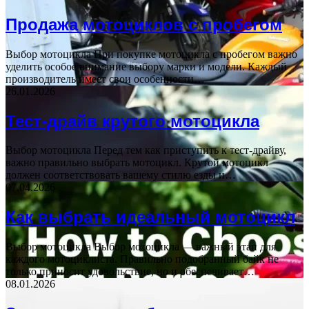
Продажа мотоциклов с пробегом
Выбор мотоцикла При покупке мотоцикла с пробегом важно
уделить особое внимание выбору марки и модели. Каждый
производитель имеет свои особенности…
26.01.2026
Тест-драйв крутого мотоцикла
Выбор мотоцикла Перед тем как приступить к тест-драйву,
важно правильно выбрать мотоцикл. Крутой мотоцикл
должен соответствовать вашему стилю езды и…
07.04.2026
Как выбрать идеальный мотоцикл
Выбор мотоцикла Выбор мотоцикла — важный этап для
каждого мотоциклиста. Правильно подобранный байк не
только приносит удовольствие, но и обеспечивает…
08.01.2026