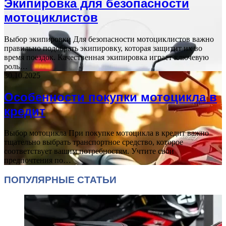
Экипировка для безопасности
мотоциклистов
Выбор экипировки Для безопасности мотоциклистов важно
правильно подобрать экипировку, которая защитит их во
время поездок. Качественная экипировка играет ключевую
роль…
30.10.2025
Особенности покупки мотоцикла в
кредит
Выбор мотоцикла При покупке мотоцикла в кредит важно
тщательно выбрать транспортное средство, которое
соответствует вашим потребностям. Учтите свои
предпочтения по…
ПОПУЛЯРНЫЕ СТАТЬИ