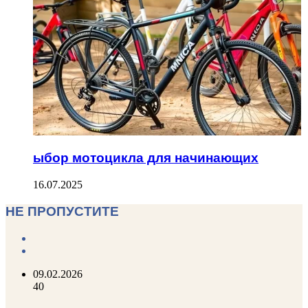
ыбор мотоцикла для начинающих
16.07.2025
НЕ ПРОПУСТИТЕ
Previous
page
Next
page
09.02.2026
40