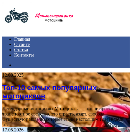
Menu
Мотокомиссионка
Мотоциклы
Главная
О сайте
Статьи
Контакты
Search
for
12.08.2025
Топ-10 самых популярных
мотоциклов
Легендарные мотоциклы Мотоциклы — это не просто
транспортное средство, это страсть, азарт, свобода.
Существуют модели, которые стали настоящими легендами
и…
17.05.2026